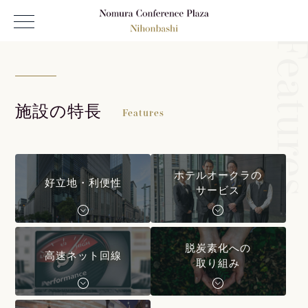
Feature
施設の特長
Features
ホテルオークラの
好立地・利便性
サービス
脱炭素化への
高速ネット回線
取り組み